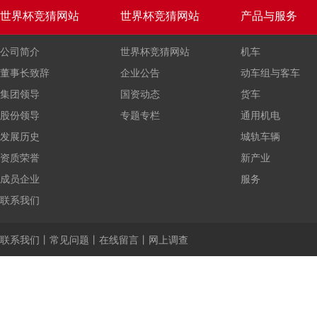
世界杯竞猜网站
世界杯竞猜网站
产品与服务
公司简介
世界杯竞猜网站
机车
董事长致辞
企业公告
动车组与客车
集团领导
国资动态
货车
股份领导
专题专栏
通用机电
发展历史
城轨车辆
资质荣誉
新产业
成员企业
服务
联系我们
联系我们
丨
常见问题
丨
在线留言
丨
网上调查