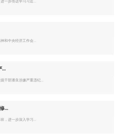
一步传达学习习近...
和中央经济工作会...
..
部潘良涉嫌严重违纪...
..
，进一步深入学习...