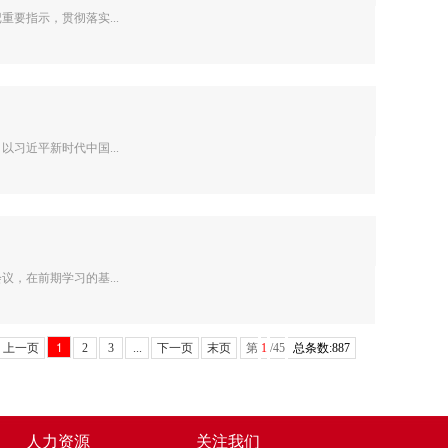
要指示，贯彻落实...
习近平新时代中国...
，在前期学习的基...
1
上一页
2
3
...
下一页
末页
第
1
/45
总条数:887
人力资源
关注我们