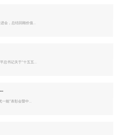
会，总结回顾价值...
书记关于“十五五...
.
能”表彰会暨中...