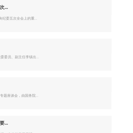
..
委五次全会上的重...
委员、副主任李镇出...
题座谈会，由国务院...
..