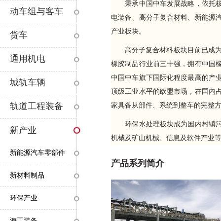
秉承中国中车发展战略，依托核心
动车组与客车
电装备、高分子复合材料、新能源
产业板块。
货车
高分子复合材料板块目前已成为全球
通用机电
橡胶制品行业前三十强，拥有中国橡
中国中车旗下国际化程度最高的产
城轨车辆
顶级工业水平的欧盟市场，在国内
轨道工程装备
家具备从部件、系统到整车的完整
环保水处理板块成为国内村镇污水
新产业
机械及矿山机械、信息及软件产业
新能源汽车零部件
产品系列简介
新材料制品
环保产业
海工装备