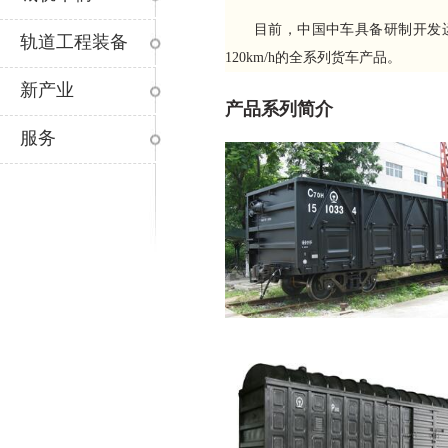
目前，中国中车具备研制开发运行速
轨道工程装备
120km/h的全系列货车产品。
新产业
产品系列简介
服务