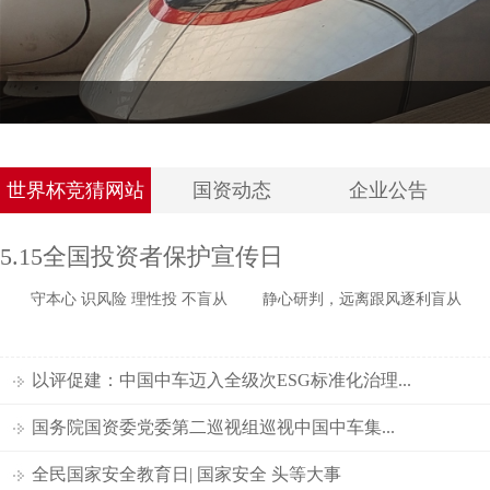
世界杯竞猜网站
国资动态
企业公告
5.15全国投资者保护宣传日
守本心 识风险 理性投 不盲从 静心研判，远离跟风逐利盲从 
以评促建：中国中车迈入全级次ESG标准化治理...
国务院国资委党委第二巡视组巡视中国中车集...
全民国家安全教育日| 国家安全 头等大事