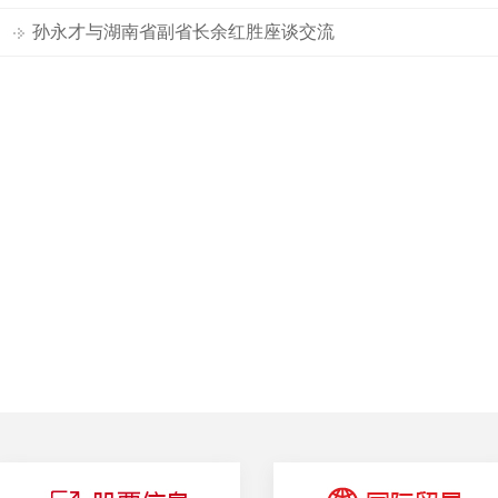
孙永才与湖南省副省长余红胜座谈交流