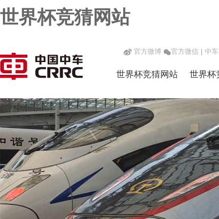
世界杯竞猜网站
官方微博
官方微信
|
中车
世界杯竞猜网站
世界杯
世界杯竞猜网站
国际贸