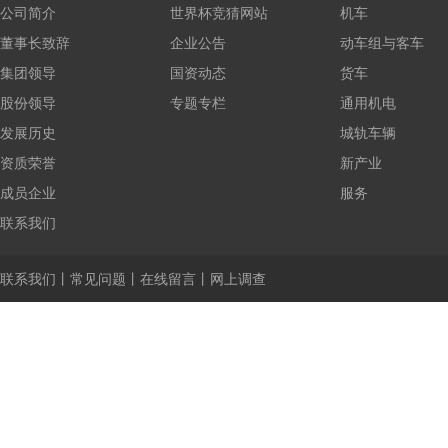
公司简介
世界杯竞猜网站
机车
董事长致辞
企业公告
动车组与客车
集团领导
国资动态
货车
股份领导
专题专栏
通用机电
发展历史
城轨车辆
资质荣誉
新产业
成员企业
服务
联系我们
联系我们
丨
常见问题
丨
在线留言
丨
网上调查